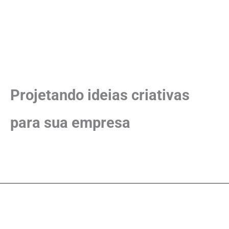
Facebook
+55 41-988675763
Curitiba – Paraná
Projetando ideias criativas
para sua empresa
Copyright © 2026 Jota Jota Solucoes em Tecnologia da
Informação